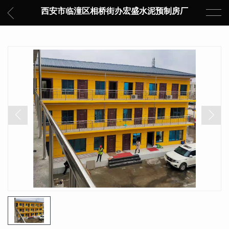
西安市临潼区相桥街办宏盛水泥预制房厂