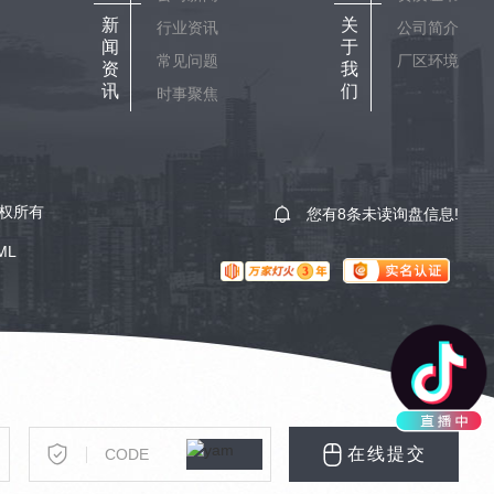
新
关
行业资讯
公司简介
闻
于
常见问题
厂区环境
资
我
讯
们
时事聚焦
 版权所有
您有
8
条未读询盘信息!
ML
在线提交