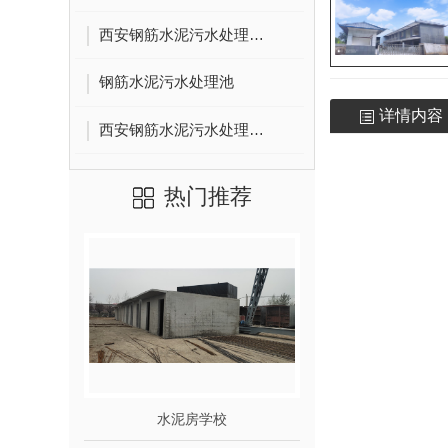
西安钢筋水泥污水处理池施工
钢筋水泥污水处理池
详情内容
西安钢筋水泥污水处理池厂家
热门推荐
水泥房学校