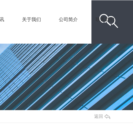
讯
关于我们
公司简介
联系我们
返回