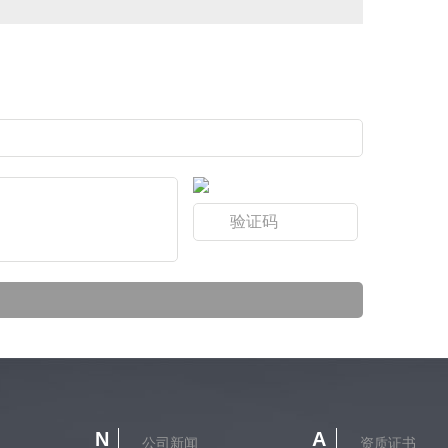
N
A
公司新闻
资质证书