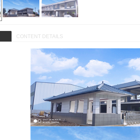
CONTENT DETAILS