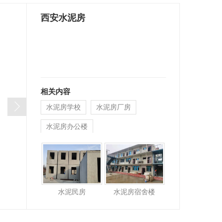
西安水泥房
相关内容
水泥房学校
水泥房厂房
水泥房办公楼
水泥民房
水泥房宿舍楼