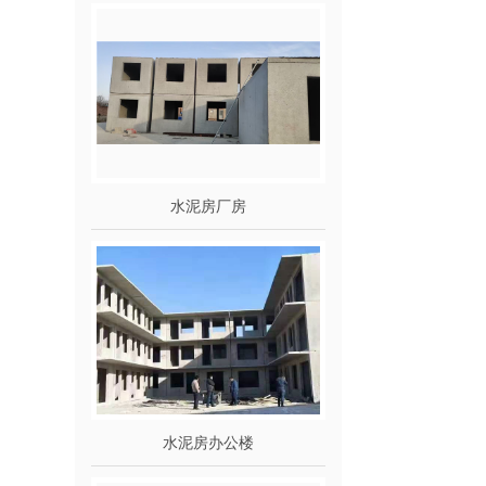
水泥房厂房
水泥房办公楼